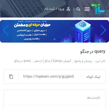
ورود
ثبت نام
query در جنگو
تاپ لرن
پرسش و پاسخ
آموزش Django ( جنگو ) از صفر
query در جنگو
https://toplearn.com/q/gLpj5vG
لینک کوتاه
1400/01/21