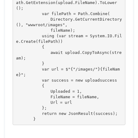
ath.GetExtension(upload.FileName).ToLower
();

            var filePath = Path.Combine(

                Directory.GetCurrentDirectory
(), "wwwroot/images",

                fileName);

            using (var stream = System.IO.Fil
e.Create(filePath))

            {

                await upload.CopyToAsync(stre
am);

            }

            var url = $"{"/images/"}{fileNam
e}";

            var success = new uploadsuccess

            {

                Uploaded = 1,

                FileName = fileName,

                Url = url

            };

            return new JsonResult(success);

        }