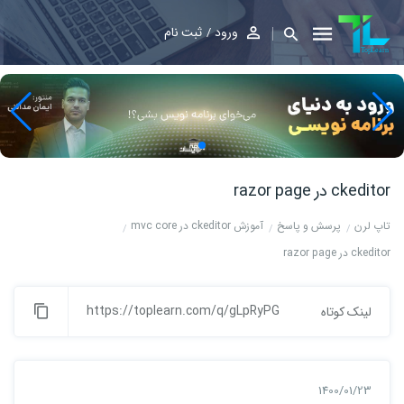
ورود
ثبت نام
ckeditor در razor page
تاپ لرن
پرسش و پاسخ
آموزش ckeditor در mvc core
ckeditor در razor page
https://toplearn.com/q/gLpRyPG
لینک کوتاه
1400/01/23