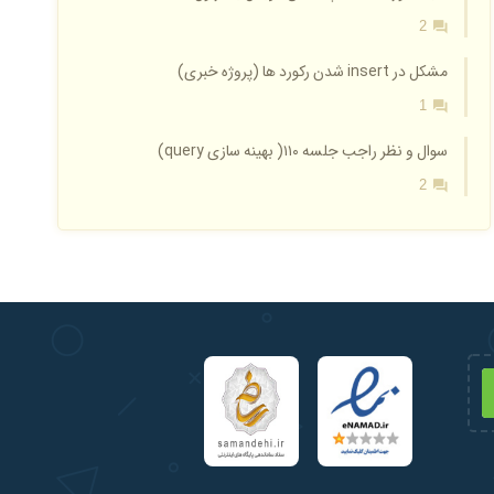
2
مشکل در insert شدن رکورد ها (پروژه خبری)
1
سوال و نظر راجب جلسه ۱۱۰( بهینه سازی query)
2