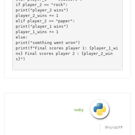
if player_2 == "rock":

print("player_2 wins")

player_2_wins += 1

elif player_2 == "paper":

print("player_1 wins")

player_1_wins += 1

else:

print("somthing went wron")

print(f"Final scores player 1: {player_1_wi
ns} Final scores player 2 : {player_2_win
s}")

weby
1401/05/24