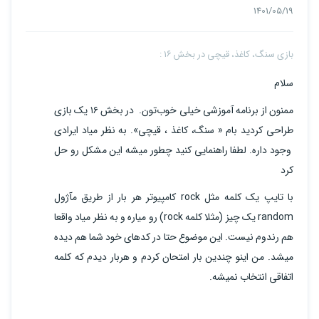
1401/05/19
بازی سنگ، کاغذ، قیچی در بخش ۱۶ :
سلام
ممنون از برنامه آموزشی خیلی خوب‌تون. در بخش ۱۶ یک بازی
طراحی کردید بام « سنگ، کاغذ ، قیچی». به نظر میاد ایرادی
وجود داره. لطفا راهنمایی کنید چطور میشه این مشکل رو حل
کرد
با تایپ یک کلمه مثل rock کامپیوتر هر بار از طریق مآژول
random یک چیز (مثلا کلمه rock) رو میاره و به نظر میاد واقعا
هم رندوم نیست. این موضوع حتا در کدهای خود شما هم دیده
میشد. من اینو چندین بار امتحان کردم و هربار دیدم که کلمه
اتفاقی انتخاب نمیشه.