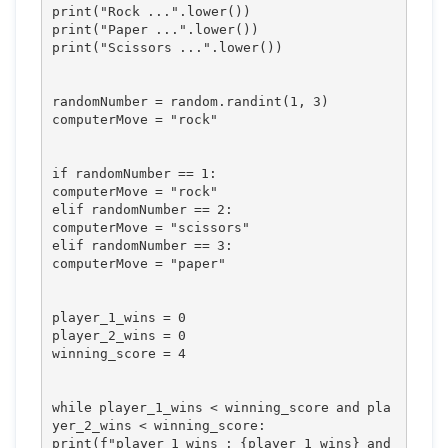
print("Rock ...".lower())

print("Paper ...".lower())

print("Scissors ...".lower())

randomNumber = random.randint(1, 3)

computerMove = "rock"

if randomNumber == 1:

computerMove = "rock"

elif randomNumber == 2:

computerMove = "scissors"

elif randomNumber == 3:

computerMove = "paper"

player_1_wins = 0

player_2_wins = 0

winning_score = 4

while player_1_wins < winning_score and pla
yer_2_wins < winning_score:

print(f"player 1 wins : {player_1_wins} and 