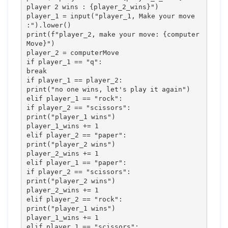
player 2 wins : {player_2_wins}")

player_1 = input("player_1, Make your move 
:").lower()

print(f"player_2, make your move: {computer
Move}")

player_2 = computerMove

if player_1 == "q":

break

if player_1 == player_2:

print("no one wins, let's play it again")

elif player_1 == "rock":

if player_2 == "scissors":

print("player_1 wins")

player_1_wins += 1

elif player_2 == "paper":

print("player_2 wins")

player_2_wins += 1

elif player_1 == "paper":

if player_2 == "scissors":

print("player_2 wins")

player_2_wins += 1

elif player_2 == "rock":

print("player_1 wins")

player_1_wins += 1

elif player_1 == "scissors":
