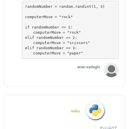
randomNumber = random.randint(1, 3)

computerMove = "rock"

if randomNumber == 1:

    computerMove = "rock"

elif randomNumber == 2:

    computerMove = "scissors"

elif randomNumber == 3:

    computerMove = "paper"
arian-sadeghi
weby
1401/05/23