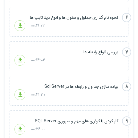
6
نحوه نام گذاری جداول و ستون ها و انوع دیتا تایپ ها
00:19:02
7
بررسی انواع رابطه ها
00:14:02
8
پیاده سازی جداول و رابطه ها در Sql Server
00:21:30
9
کار کردن با کوئری های مهم و ضروری SQL Server
00:26:00