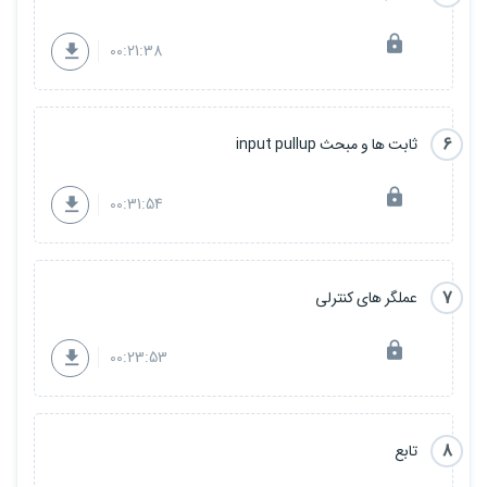
00:21:38
6
ثابت ها و مبحث input pullup
00:31:54
7
عملگر های کنترلی
00:23:53
8
تابع