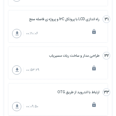
31
راه اندازی LCD با پروتکل I2C و پروژه ی فاصله سنج
00:20:06
32
طراحی مدار و ساخت ربات مسیریاب
00:53:29
33
ارتباط با اندروید از طریق OTG
00:09:50