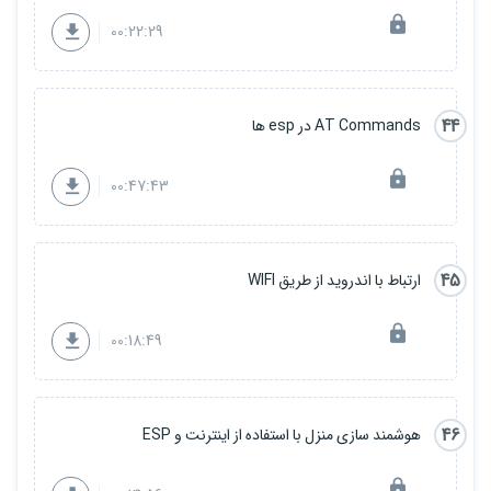
00:22:29
44
AT Commands در esp ها
00:47:43
45
ارتباط با اندروید از طریق WIFI
00:18:49
46
هوشمند سازی منزل با استفاده از اینترنت و ESP