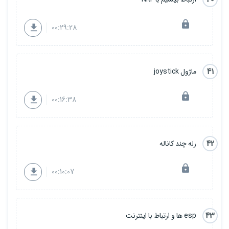
00:29:28
41
ماژول joystick
00:16:38
42
رله چند کاناله
00:10:07
43
esp ها و ارتباط با اینترنت