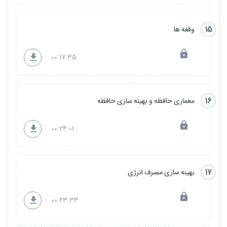
15
وقفه ها
00:17:35
16
معماری حافظه و بهینه سازی حافظه
00:24:01
17
بهینه سازی مصرف انرژی
00:23:33