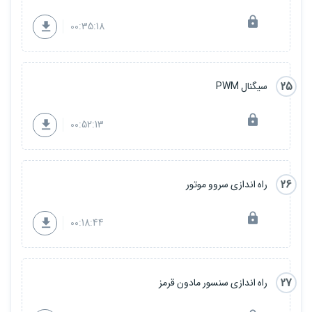
00:35:18
25
سیگنال PWM
00:52:13
26
راه اندازی سروو موتور
00:18:44
27
راه اندازی سنسور مادون قرمز