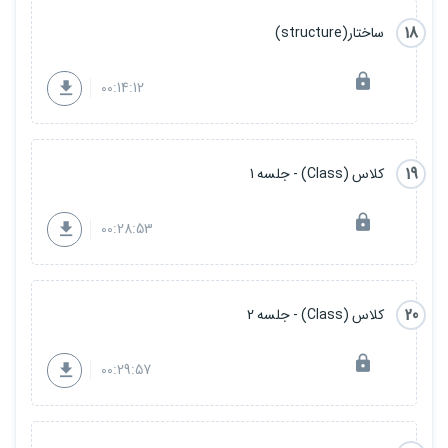
18
ساختار(structure)
00:14:12
19
کلاس (Class) - جلسه 1
00:28:53
20
کلاس (Class) - جلسه 2
00:29:57