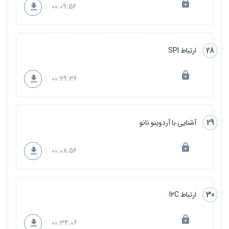
00:09:56
28
ارتباط SPI
00:29:36
29
آشنایی با آردوینو نانو
00:08:56
30
ارتباط I2C
00:34:06