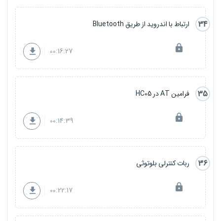
34
ارتباط با اندروید از طریق Bluetooth
00:16:27
35
فرامین AT در HC05
00:14:39
36
ربات کنترلی بلوتوثی
00:22:17