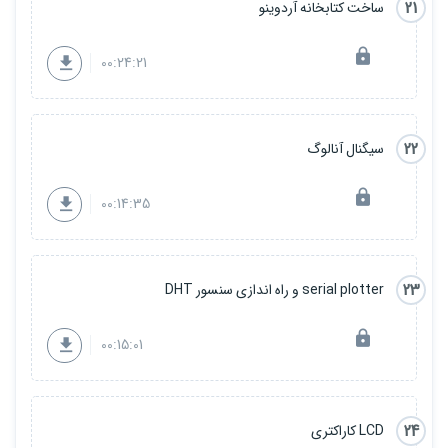
21
ساخت کتابخانه آردوینو
00:24:21
22
سیگنال آنالوگ
00:14:35
23
serial plotter و راه اندازی سنسور DHT
00:15:01
24
LCD کاراکتری