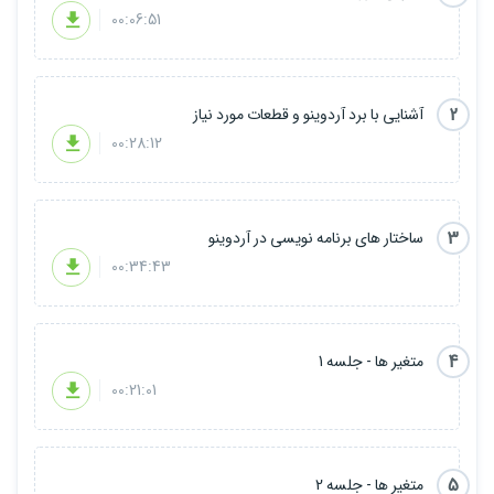
00:06:51
2
آشنایی با برد آردوینو و قطعات مورد نیاز
00:28:12
3
ساختار های برنامه نویسی در آردوینو
00:34:43
4
متغیر ها - جلسه 1
00:21:01
5
متغیر ها - جلسه 2