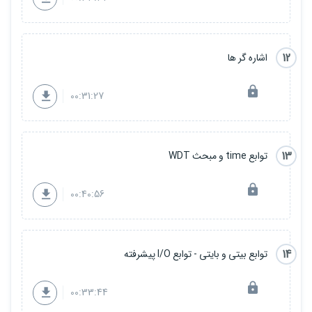
12
اشاره گر ها
00:31:27
13
توابع time و مبحث WDT
00:40:56
14
توابع بیتی و بایتی - توابع I/O پیشرفته
00:33:44