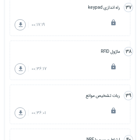
37
راه اندازی keypad
00:17:19
38
ماژول RFID
00:36:17
39
ربات تشخیص موانع
00:36:01
40
ارتباط بیسیم با NRF