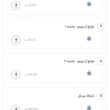
00:19:46
9
توابع آردوینو - جلسه 1
00:30:20
10
توابع آردوینو - جلسه 2
00:28:46
11
ارتباط سریال
00:33:32