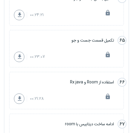
00:24:21
65
تکمیل قسمت جست و جو
00:23:07
66
استفاده از Room و Rx java
00:21:28
67
ادامه ساخت دیتابیس با room