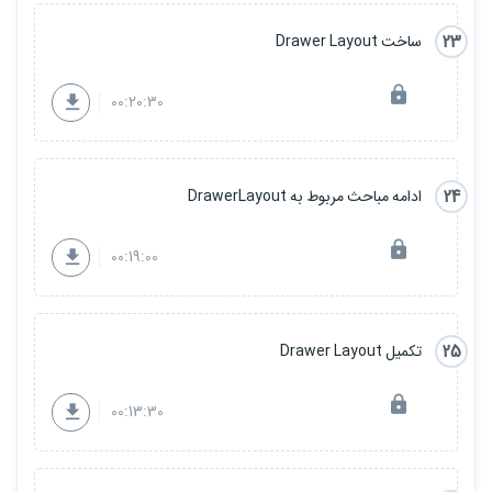
23
ساخت Drawer Layout
00:20:30
24
ادامه مباحث مربوط به DrawerLayout
00:19:00
25
تکمیل Drawer Layout
00:13:30