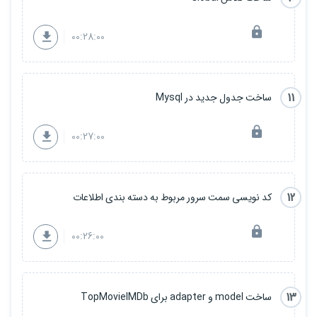
00:28:00
11
ساخت جدول جدید در Mysql
00:27:00
12
کد نویسی سمت سرور مربوط به دسته بندی اطلاعات
00:26:00
13
ساخت model و adapter برای TopMovieIMDb