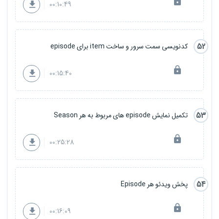
00:10:49
52
کدنویسی سمت سرور و ساخت item برای episode
00:15:40
53
تکمیل نمایش episode های مربوط به هر Season
00:25:28
54
پخش ویدئو هر Episode
00:16:09