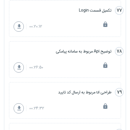
77
تکمیل قسمت Login
00:20:12
78
توضیح Api مربوط به سامانه پیامکی
00:26:50
79
طراحی ui مربوط به ارسال کد تایید
00:24:32