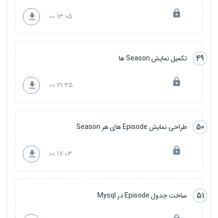
00:13:05
49
تکمیل نمایش Season ها
00:21:35
50
طراحی نمایش Episode های هر Season
00:17:03
51
ساخت جدول Episode در Mysql