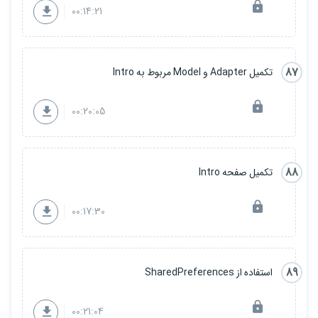
00:14:21
87
تکمیل Adapter و Model مربوط به Intro
00:20:05
88
تکمیل صفحه Intro
00:17:30
89
استفاده از SharedPreferences
00:21:04