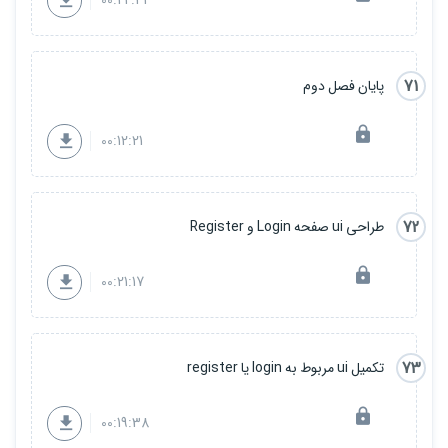
00:22:42
71
پایان فصل دوم
00:12:21
72
طراحی ui صفحه Login و Register
00:21:17
73
تکمیل ui مربوط به login یا register
00:19:38