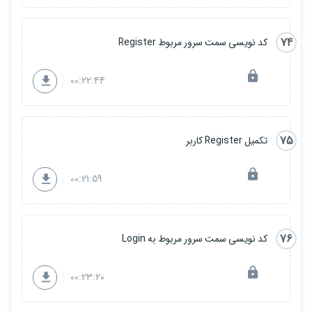
74
کد نویسی سمت سرور مربوط Register
00:22:44
75
تکمیل Register کاربر
00:21:59
76
کد نویسی سمت سرور مربوط به Login
00:23:20