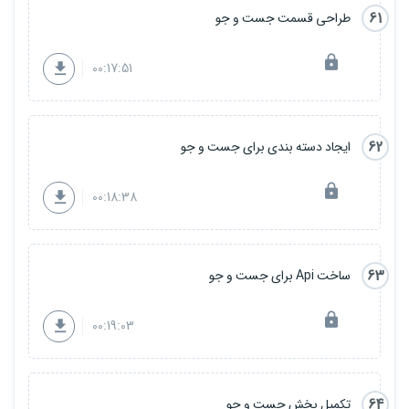
61
طراحی قسمت جست و جو
00:17:51
62
ایجاد دسته بندی برای جست و جو
00:18:38
63
ساخت Api برای جست و جو
00:19:03
64
تکمیل بخش جست و جو