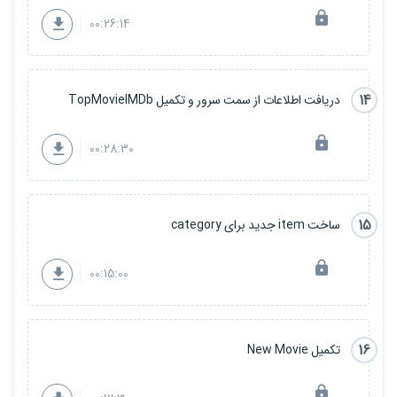
00:26:14
14
دریافت اطلاعات از سمت سرور و تکمیل TopMovieIMDb
00:28:30
15
ساخت item جدید برای category
00:15:00
16
تکمیل New Movie