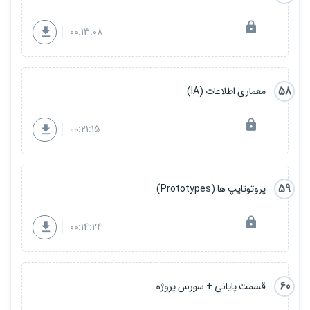
00:13:08
58
معماری اطلاعات (IA)
00:21:15
59
پروتوتایپ ها (Prototypes)
00:14:24
60
قسمت پایانی + سورس پروژه