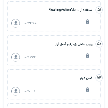
51
استفاده از FloatingActionMenu
00:24:25
52
پایان بخش چهارم و فصل اول
00:18:56
53
فصل دوم
00:10:28