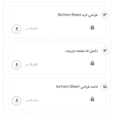
13
طراحی لایه Bottom Sheet
00:21:37
14
تکمیل ui صفحه جزییات
00:19:59
15
ادامه طراحی bottom Sheet
00:21:38