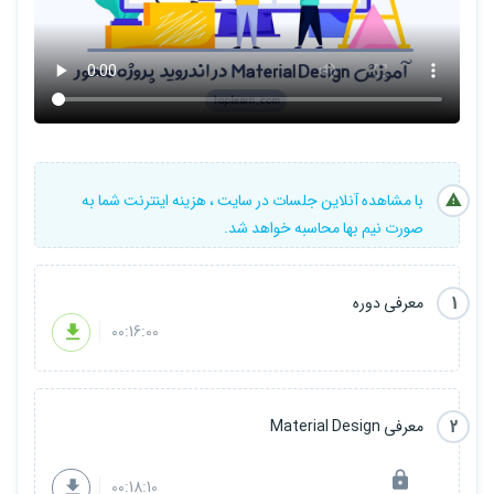
، که شامل :
- RecyclerView و انواع Layout Manger های آن
- CardView
- Fragment
- Coordinatorlayout, AppBarLayout,
با مشاهده آنلاین جلسات در سایت ، هزینه اینترنت شما به
NestedScrollView,ScrollView
صورت نیم بها محاسبه خواهد شد.
- Toolbar, CollapsingToolbarLayout
1
معرفی دوره
- RatingBar
00:16:00
- RadioButton
- EditText, TextInputEditText
2
معرفی Material Design
- BottomNavigationView
00:18:10
- ViewPager,ViewPager2