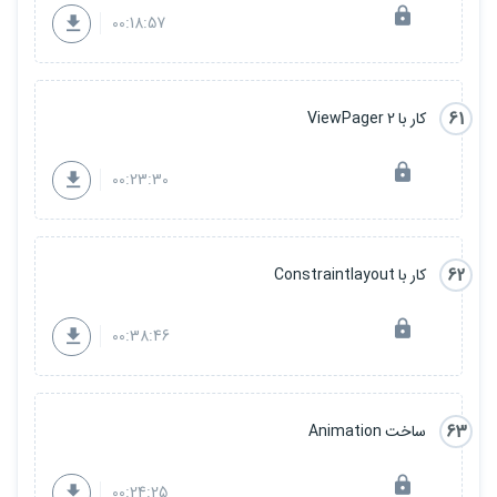
00:18:57
61
کار با ViewPager 2
00:23:30
62
کار با Constraintlayout
00:38:46
63
ساخت Animation
00:24:25