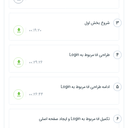
- DrawerLayout
- TabLayout
3
شروع بخش اول
00:19:20
- BottomNavigationView
- FloatingActionMenu, FloatingActionButton
4
طراحی ui مربوط به Login
- ساخت صفحه Intro
00:29:26
- ساخت AlerDialog به صورت سفارشی
- ساخت انواع Style ها
5
ادامه طراحی ui مربوط به Login
- کار با کتابخانه Picasso و Glide
00:26:44
- کار با کتابخانه Blurview
- کار با کتابخانه lottie
6
تکمیل ui مربوط به Login و ایجاد صفحه اصلی
- کار با کتابخانه ExoPlayer