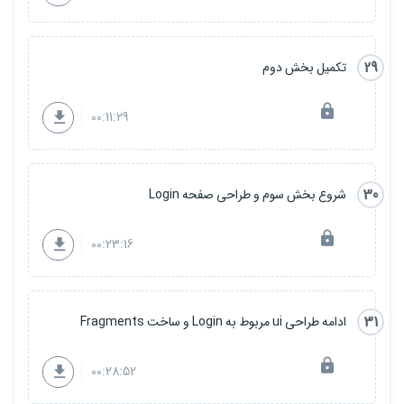
29
تکمیل بخش دوم
00:11:29
30
شروع بخش سوم و طراحی صفحه Login
00:23:16
31
ادامه طراحی ui مربوط به Login و ساخت Fragments
00:28:52