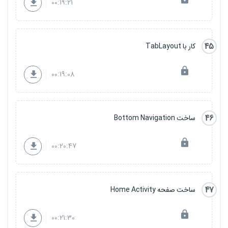
00:19:21
45
کار با TabLayout
00:19:08
46
ساخت Bottom Navigation
00:20:47
47
ساخت صفحه Home Activity
00:21:30