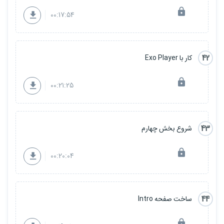
00:17:54
42
کار با Exo Player
00:21:25
43
شروع بخش چهارم
00:20:04
44
ساخت صفحه Intro