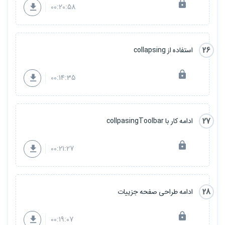
00:20:58
26
استفاده از collapsing
00:14:35
27
ادامه کار با collpasingToolbar
00:21:27
28
ادامه طراحی صفحه جزییات
00:19:07