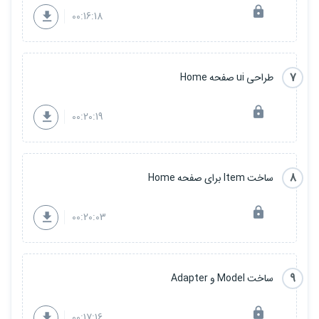
00:16:18
- ساخت Bottom Sheet
- ساخت انیمیشن ها
- ساخت انواع drawable ها به عنوان background
7
طراحی ui صفحه Home
و ....
00:20:19
فصل دوم :
8
ساخت Item برای صفحه Home
شامل برخی از مهم ترین قوانین و مباحث طراحی اصولی اپلیکیشن ها
می باشد :
00:20:03
- قانون میلر (Miller)
- قانون هیک (Hick)
9
ساخت Model و Adapter
- قانون جیکوب (Jakob)
00:17:16