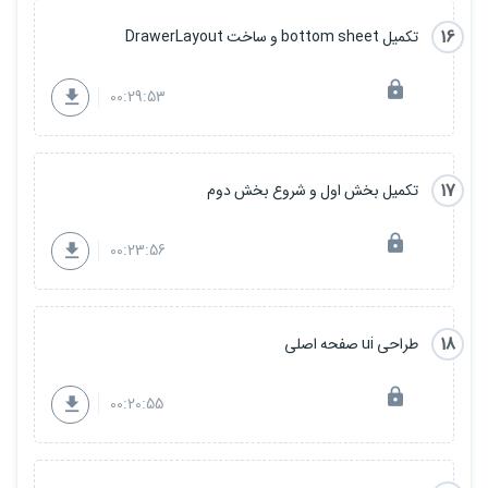
16
تکمیل bottom sheet و ساخت DrawerLayout
00:29:53
17
تکمیل بخش اول و شروع بخش دوم
00:23:56
18
طراحی ui صفحه اصلی
00:20:55