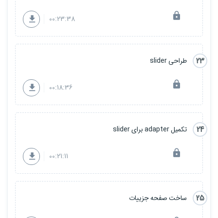
00:23:38
23
طراحی slider
00:18:36
24
تکمیل adapter برای slider
00:21:11
25
ساخت صفحه جزییات