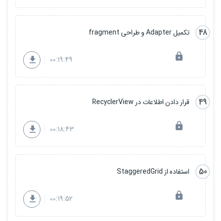
48
تکمیل Adapter و طراحی fragment
00:19:49
49
قرار دادن اطلاعات در RecyclerView
00:18:43
50
استفاده از StaggeredGrid
00:19:52