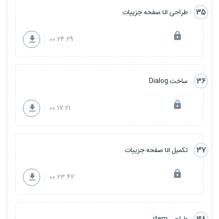
35
طراحی ui صفحه جزییات
00:24:29
36
ساخت Dialog
00:17:21
37
تکمیل ui صفحه جزییات
00:23:42
طراحی item