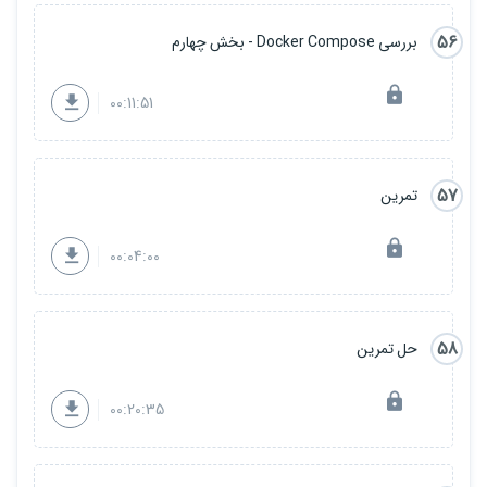
56
بررسی Docker Compose - بخش چهارم
00:11:51
57
تمرین
00:04:00
58
حل تمرین
00:20:35