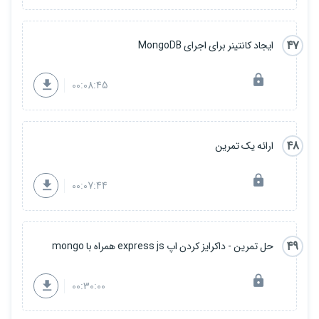
47
ایجاد کانتینر برای اجرای MongoDB
00:08:45
48
ارائه یک تمرین
00:07:44
49
حل تمرین - داکرایز کردن اپ express js همراه با mongo
00:30:00