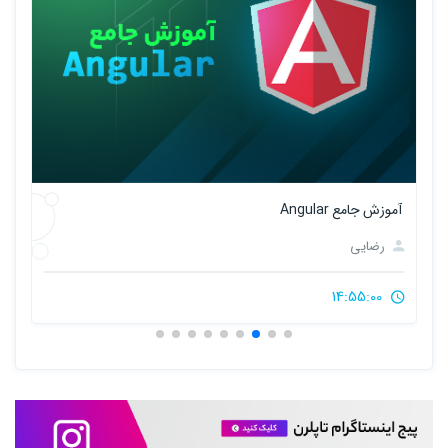
آموزش جامع Angular
آموزش
رضایی
14:55:00