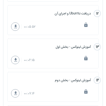
12
دریافت Ubuntu و اجرای آن
00:05:52
13
آموزش لینوکس - بخش اول
00:06:15
14
آموزش لینوکس - بخش دوم
00:07:16