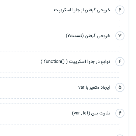
2
خروجی گرفتن از جاوا اسکریپت
3
خروجی گرفتن (قسمت2)
4
توابع در جاوا اسکریپت ( ()function )
5
ایجاد متغیر با var
6
تفاوت بین (var , let)