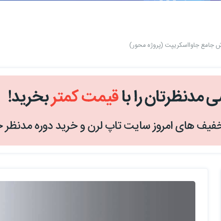
 جامع جاوااسکریپت (پروژه محور)