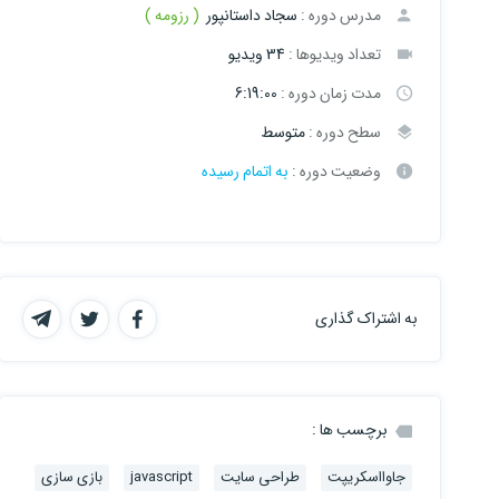
مدرس دوره :
سجاد داستانپور
( رزومه )
تعداد ویدیوها :
34 ویدیو
مدت زمان دوره :
6:19:00
سطح دوره :
متوسط
وضعیت دوره :
به اتمام رسیده
به اشتراک گذاری
برچسب ها :
جاوااسکریپت
طراحی سایت
javascript
بازی سازی