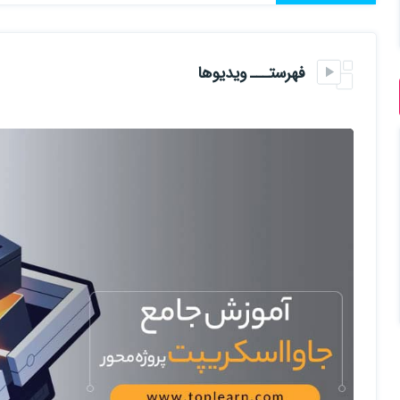
پش نیاز: پیش نیاز این دوره فقط HTML5 و CSS3 است.
فهرستـــ ویدیوها