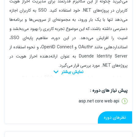
می‌گیرید چگونه از این مکانیزم قدرتمند برای مدیریت احراز هویت
کاربران در پروژه‌های NET. خود استفاده کنید. SSO به کاربران اجازه
می‌دهد تنها با یک بار ورود، به مجموعه‌ای از سرویس‌ها و برنامه‌ها
دسترسی داشته باشند، که این موضوع تجربه کاربری را بهبود می‌بخشد و
امنیت را افزایش می‌دهد. در این دوره، مفاهیم پایه‌ای SSO،
استانداردهایی مانند OAuth2 و OpenID Connect، و نحوه استفاده از
Duende Identity Server به عنوان ارائه‌دهنده احراز هویت در
پروژه‌های NET. مورد بررسی قرار می‌گیرد.
در طول این دوره، مراحل مختلف پیاده‌سازی SSO، از تنظیم ارائه‌دهنده
احراز هویت تا اتصال کلاینت‌های مختلف مانند اپلیکیشن‌های وب و
پیش نیاز های دوره :
APIها، به صورت عملی پوشش داده می‌شود. همچنین، نکاتی برای
asp.net core web api
مدیریت امنیت، شخصی‌سازی فرایند ورود، و رفع مشکلات رایج در
پروژه‌های واقعی ارائه خواهد شد. این دوره مناسب توسعه‌دهندگانی
نظرهای دوره
است که می‌خواهند سیستم‌های احراز هویت مدرن و امن را در پروژه‌های
خود ادغام کنند و تجربه کاربری بهتری برای کاربرانشان ایجاد نمایند.