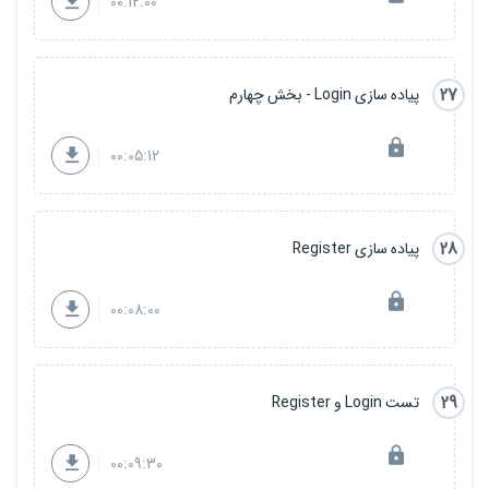
00:12:00
27
پیاده سازی Login - بخش چهارم
00:05:12
28
پیاده سازی Register
00:08:00
29
تست Login و Register
00:09:30