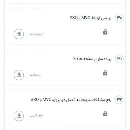
30
بررسی ارتباط MVC و SSO
00:08:52
31
پیاده سازی صفحه Error
00:10:00
32
رفع مشکلات مربوط به اتصال دو پروژه MVC و SSO
00:09:52