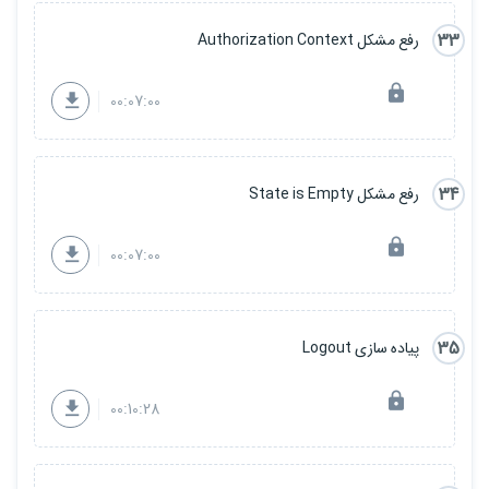
33
رفع مشکل Authorization Context
00:07:00
34
رفع مشکل State is Empty
00:07:00
35
پیاده سازی Logout
00:10:28