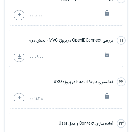
00:10:00
21
بررسی OpenIDConnect در پروژه MVC - بخش دوم
00:08:00
22
فعالسازی RazorPage در پروژه SSO
00:11:38
23
آماده سازی Context و مدل User