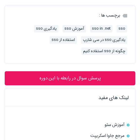
برچسب ها :
sso
sso in .net
آموزش sso
یادگیری sso
یادگیری sso در سی شارپ
استفاده از sso
چگونه از sso استفاده کنیم
پرسش سوال در رابطه با این دوره
لینک های مفید
آموزش سئو
مرجع جاوا اسکریپت