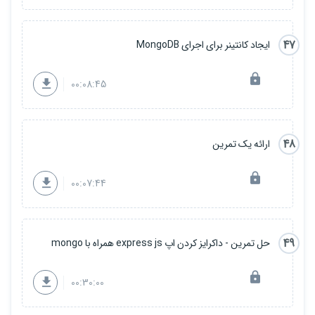
47
ایجاد کانتینر برای اجرای MongoDB
00:08:45
48
ارائه یک تمرین
00:07:44
49
حل تمرین - داکرایز کردن اپ express js همراه با mongo
00:30:00