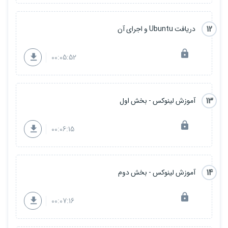
12
دریافت Ubuntu و اجرای آن
00:05:52
13
آموزش لینوکس - بخش اول
00:06:15
14
آموزش لینوکس - بخش دوم
00:07:16