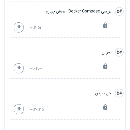
56
بررسی Docker Compose - بخش چهارم
00:11:51
57
تمرین
00:04:00
58
حل تمرین
00:20:35