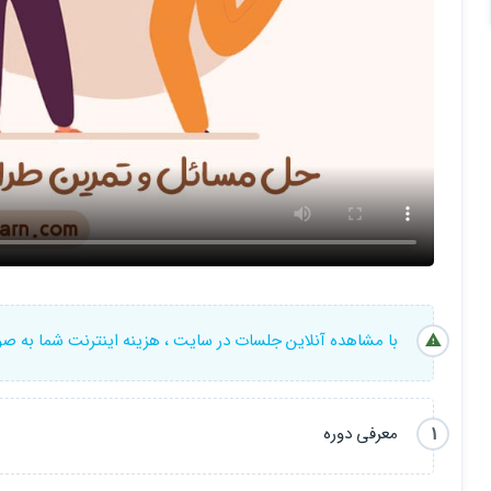
3) برای دوستانی که ترجیح میدهند قبل از اینکه براشون سوال و مسئله ای پیش بیاد پاسخ و جواب اون مسئله رو بلد باشن
خب الان هم ممکنه بگید آخه چه کاریه راحت کد رو کپی پیست میکنم تازه 
من در جواب به این مطلب باید بگم که شما میتونی اینکارو بکنی ولی حت
کردن کدی رو میدن (و اون حالت هم فهمیدن اون کد هستش)
باید اینم اضافه کنم که این دوره شامل :
💡 حداقل 12 تمرین
با مشاهده آنلاین جلسات در سایت ، هزینه اینترنت شما به ص
💡 1 پروژه ی عملی (To Do list)
می باشد.
1
معرفی دوره
خب دیگه بیشتر از این وقتتون رو نمیگیرم فقط تا یادم نرفته میخوام پیشنیاز