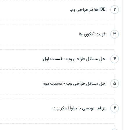
HTML
2
IDE ها در طراحی وب
CSS
Java Script
3
فونت آیکون ها
با این همه توضیحی که دادم فکر نمیکنم سوالی براتون پیش بیاد (: ولی ا
4
حل مسائل طراحی وب - قسمت اول
بکنید اگه از دستم کاری بر بیاد به هیچ وجه دریغ نمیکنم
5
حل مسائل طراحی وب - قسمت دوم
خب دیگه وقتشه شروع کنیم (پر انرژی💪🔥)
6
برنامه نویسی با جاوا اسکریپت