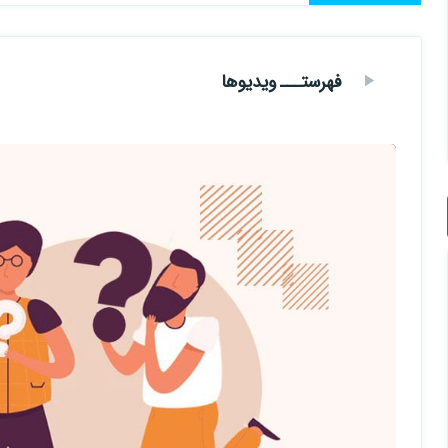
به دلیل اینکه فقط من نیستم که موضوع جلسات دوره رو انتخاب میکنم
شاید بگید خب این یعنی چی؟؟؟؟🤔🤔🤔
فهرستـــ ویدیوها
یعنی اینکه شما هم ممکنه سوالاتی و مسائلی براتون پیش اومده باشه که من
مسائلتونو در بخش نظرات دوره برای من بگید و من بررسی میکنم اگر در س
میدم (اگر هم نبود ناراحت نباشید برای دوره های متوسط و یا پیشرفته در
خب حالا شاید بگید خب من سرچ میکنم و کد رو کپی پیست میکنم دیگه نیا
من درجواب به این مطلب باید بگم که این دوره برای چند دسته از طراحان وب
1) برای دوستانی که کد های بدون توضیح رو خوب متوجه نمی شوند
2) برای عزیزانی که ترجیح میدهند با توضیح کد رو بفهمند و کامل یادش
ازشون بگیره)