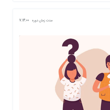
7:14:00
مدت زمان دوره
 توی سرفصل های دوره اون ها رو قرار نداده باشم و شما میتونید اون
طح این دوره بود (یعنی مقدماتی) اونو براتون توی یک جلسه توضیح
نظر میگیرمش)
ز به دوره نیست
 مناسبه که الان به چندتاشون اشاره میکنم :
 بگیرن تا اینکه همینجوری کپی پیست کنن(حتی اگه زمان بیشتری رو