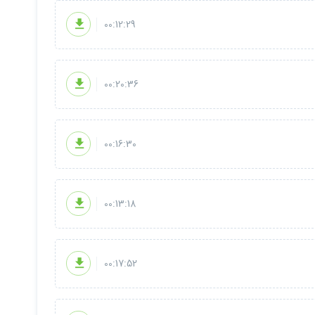
00:12:29
00:20:36
گه مشکلی بود توی بخش پرسش سوال در رابطه با این دوره حتما مطرح
00:16:30
00:13:18
00:17:52