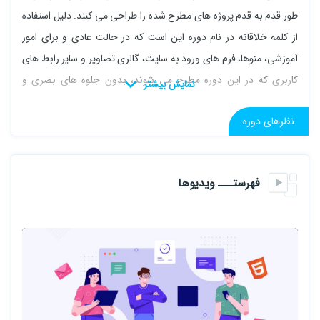
طور قدم به قدم پروژه های مطرح شده را طراحی می کنند. دلیل استفاده
از کلمه خلاقانه در نام دوره این است که در حالت عادی و برای امور
آموزشی، منوها، فرم های ورود به سایت، گالری تصاویر و سایر رابط های
کاربری که در این دوره مطرح می شوند، بدون جلوه های بصری و
گرافیکی خاصی طراحی می شوند، اما در این دوره از انواع جذابیت های
نظرهای دوره
گرافیکی و جلوه های بصری برای ساخت این رابط ها استفاده می شود.
در درس اول، نحوه ساخت یک کادر جستجوی انیمیشنی را فرا می گیرید.
این کادر جستجو، ابتدا به صورت یک دایره است که درون آن یک آیکن از
فهرستـــ ویدیوها
ذره بین قرار دارد. در صورتی که روی ذره بین کلیک کنیم، کادر جستجو باز
می شود که این کار با افزایش پهنای آن انجام می شود. در این کادر متنی
می توانیم متن موردنظر برای جستجو را وارد کنیم. همچنین آیکن ذره
بین هم به یک دایره سبز رنگ بزرگ تبدیل می شود، با یک علامت ضربدر
که به معنای این است که با کلیک کردن روی آن، کادر بسته می شود.
در درس دوم، نحوه ساخت یک فرم ورود/ثبت نام آموزش داده می شود.