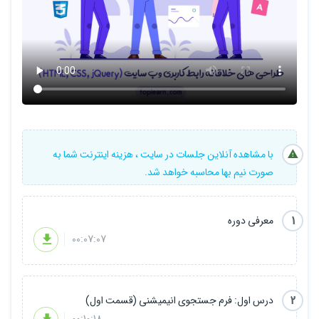
این فرم به دو بخش تقسیم می شود. بخش سمت چپ حاوی یک متن و
یک تصویر بوده و بخش سمت راست حاوی دو سربرگ یا زبانه به نام
های REGISTER و LOGIN می باشد. ابتدا سربرگ REGISTER که برای
ثبت نام می باشد، فعال و قابل نمایش است که حاوی سه کادر متنی برای
نام کاربری، ایمیل و کلمه عبور می باشد. با کلیک کردن روی عبارت LOGIN
این سربرگ فعال می شود که حاوی دو کادر متنی ایمیل و کلمه عبور است.
درس سوم دوره اختصاص دارد به نحوه ساخت یک منوی افقی واکنش
با مشاهده آنلاین جلسات در سایت ، هزینه اینترنت شما به
گرا (Responsive)، به این صورت که در دستگاه های دارای پهنای صفحه
صورت نیم بها محاسبه خواهد شد.
نمایش کوچک تر از 768 پیکسل منو را پنهان کرده و به جای آن، یک آیکن
نمایش می دهیم. در صورتی که کاربر روی این آیکن کلیک کند، آیتم های
1
معرفی دوره
منو به صورت یک لیست عمودی نمایش داده می شوند. در دستگاه هایی
00:07:07
که پهنای صفحه نمایش آنها بیشتر از 768 پیکسل است نیز منو در حالت
عادی و به صورت افقی نمایش داده می شود.
2
درس اول: فرم جستجوی انیمیشنی (قسمت اول)
در چهارمین درس این دوره نحوه ساخت یک اسلایدر تصاویر آموزش