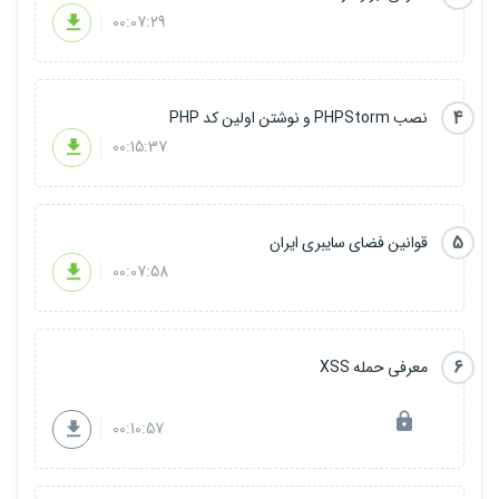
00:07:29
4
نصب PHPStorm و نوشتن اولین کد PHP
00:15:37
5
قوانین فضای سایبری ایران
00:07:58
6
معرفی حمله XSS
00:10:57