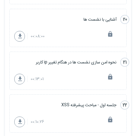
20
آشنایی با نشست ها
00:08:00
21
نحوه امن سازی نشست ها در هنگام تغییر ip کاربر
00:13:01
22
جلسه اول - مباحث پیشرفته XSS
00:10:26