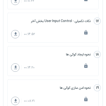
00:10:22
17
نکات تکمیلی - User Input Control بخش آخر
00:14:52
18
نحوه ایجاد کوکی ها
00:14:20
19
نحوه امن سازی کوکی ها
00:08:21