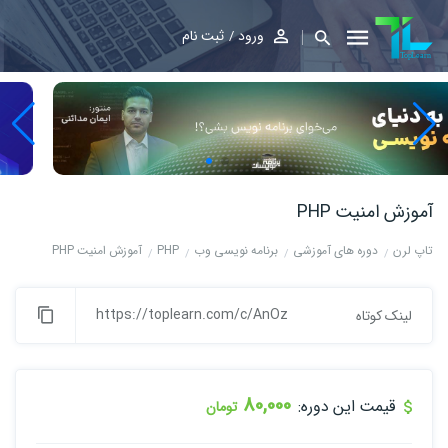
ورود
ثبت نام
آموزش امنیت PHP
تاپ لرن
دوره های آموزشی
برنامه نویسی وب
PHP
آموزش امنیت PHP
https://toplearn.com/c/AnOz
لینک کوتاه
80,000
قیمت این دوره:
تومان