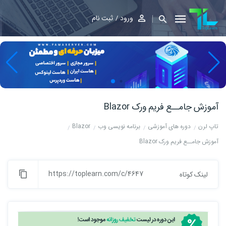
ورود
ثبت نام
آموزش جامــع فریم ورک Blazor
تاپ لرن
دوره های آموزشی
برنامه نویسی وب
Blazor
آموزش جامــع فریم ورک Blazor
https://toplearn.com/c/4647
لینک کوتاه