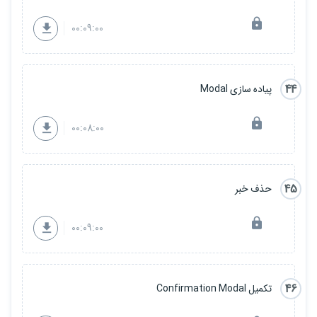
00:09:00
44
پیاده سازی Modal
00:08:00
45
حذف خبر
00:09:00
46
تکمیل Confirmation Modal