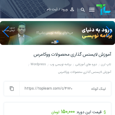
ورود
ثبت نام
آموزش لایسنس گذاری محصولات ووکامرس
تاپ لرن
دوره های آموزشی
برنامه نویسی وب
Wordpress
آموزش لایسنس گذاری محصولات ووکامرس
https://toplearn.com/c/4720
لینک کوتاه
150,000
قیمت این دوره:
تومان