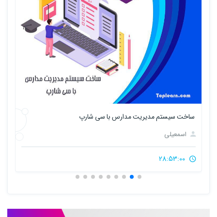
معرفی چند افزونه کاربردی visual studio
یریت مدارس با سی شارپ
اسمعیلی
1:20:00