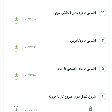
3
آشنایی با وردپرس | بخش دوم
00:34:52
4
آشنایی با ووکامرس
00:27:19
5
آشنایی با api | آشنایی با json
00:16:18
6
شروع فصل دوم | شروع کار با افزونه
00:07:07