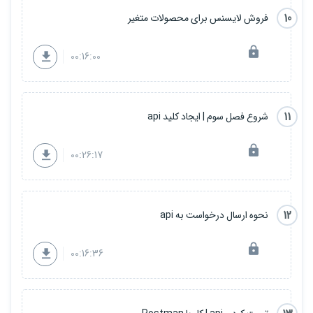
10
فروش لایسنس برای محصولات متغیر
00:16:00
11
شروع فصل سوم | ایجاد کلید api
00:26:17
12
نحوه ارسال درخواست به api
00:16:36