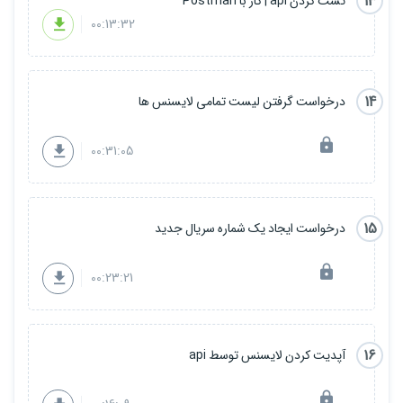
13
تست کردن api | کار با Postman
00:13:32
14
درخواست گرفتن لیست تمامی لایسنس ها
00:31:05
15
درخواست ایجاد یک شماره سریال جدید
00:23:21
16
آپدیت کردن لایسنس توسط api