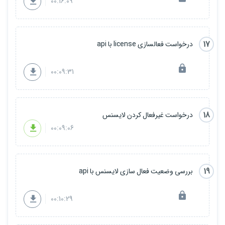
00:16:09
17
درخواست فعالسازی license با api
00:09:31
18
درخواست غیرفعال کردن لایسنس
00:09:06
19
بررسی وضعیت فعال سازی لایسنس با api
00:10:29