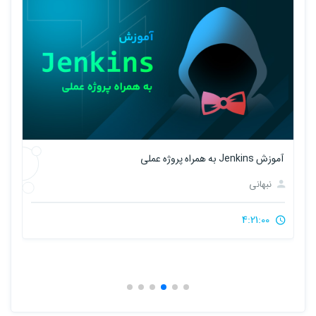
آموزش Jenkins به همراه پروژه عملی
نبهانی
آ
4:21:00