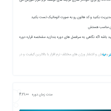
مدیریت بکنید و کد هاتون رو به صورت اتوماتیک تست بکنید
فید باشه اگه نگاهی به سرفصل های دوره بندازید مشخصه قراره دوره
د، ویرایش و انتشار ورژن های مختلف نرم افزار با بالاترین کیفیت و در
کمترین زمان ممکن انجام شود. یکی از راهکارهای حوزه DevOps برای پوشش این نیازمندی نرم افزار Jenkins جهت اجرای روال CI/CD می
4:21:00
مدت زمان دوره