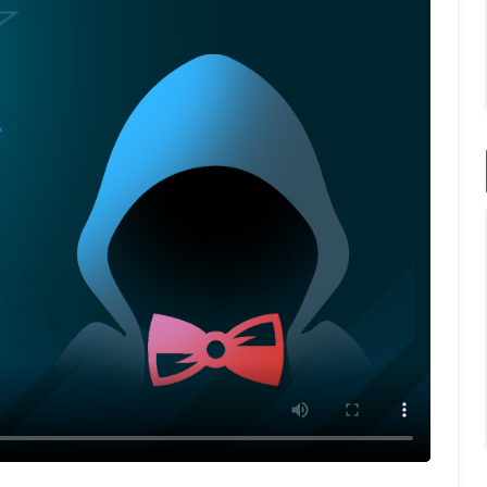
دارای منبع باز و پشتیبانی عالی
طراحی شده با جاوا و قابل استفاده برای همه سیستم‌ عامل‌های بزرگ
ساخت و آزمایش سریع نرم‌‌افزار و تسریع روند توسعه آن
سرفصل های دوره
تاریخچه و فلسفه Jenkins
مفهوم CI و Cd
مقایسه Jenkins با سایر ابزار های CI و CD
بررسی Jenkins Pipeline
دو نوع اصلی Pipeline
نصب و راه اندازی Jenkins
بررسی ساختار Jenkins و رابط کاربری Jenkins
معرفی Jenkins Master و Jenkins Slave