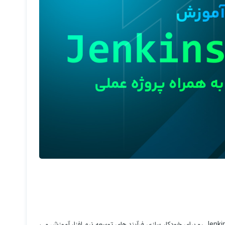
در دوره Jenkins شما قدم به قدم نحوه نصب و پیکربندی و استفاده از Jenkins رو برای خودکار سازی فرآیند های توسعه نرم افزار آموزش می