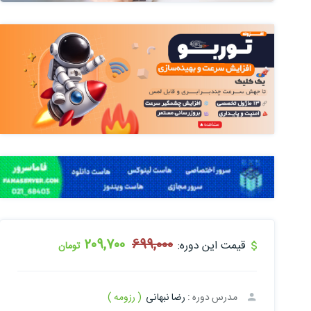
209,700
699,000
قیمت این دوره:
تومان
مدرس دوره :
رضا نبهانی
( رزومه )