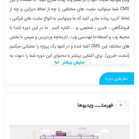
CMS شما میتوانید سایت های مختلفی را چه از لحاظ دیزاین و چه از
لحاظ کاربرد پیاده سازی کنید که ما میتوانیم به انواع سایت های شرکتی ،
فروشگاهی ، خبری ، شخصی و.... اشاره کنیم . ما در این دوره ابتدا با
محیط وب و اصطلاحا مهندسی وب ، تاریخچه وردپرس و سپس با بخش
های مختلف این CMS آشنا شده و در انتها یک پروژه را عملیاتی میکنیم
(سایت خبری). برای آشنایی بیشتر با محتوای این دوره شما را دعوت به
مشاهده قسمت صفرم (مقدمه) این دوره میکنم .
سرفصل ها :
نظرهای دوره
1 .آشنایی با مفاهیم اولیه محیط وب (مهندسی وب)
2 .آشنایی با مفاهیم سرور و هاست و دامین
فهرستـــ ویدیوها
3 .نصب و مدیریت وردپرس بصورت جامع و کلی
4 .نصب قالب وردپرس و تنظیمات آن