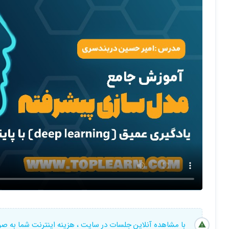
فصل دوم :مباحث پیشرفته
1) شبکه‌های بازگشتی
2) یادگیری انتقالی
3) پروژه سیستم مترجم هوش مصنوعی
4) مباحث باقی‌مانده و خلاصه
5) مباحث باقی‌مانده و خلاصه
فصل سوم : مباحث تکمیلی مهم
1) آشنایی با reinforcement learning
2) پروژه تاکسی خودران با یادگیری تقویتی (اختیاری)
3) آشنایی با Federated learning
4) آشنایی با متالرنینگ
با مشاهده آنلاین جلسات در سایت ، هزینه اینترنت شما به ص