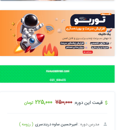
225,000
750,000
قیمت این دوره:
تومان
مدرس دوره :
امیرحسین ساوه دربندسری
( رزومه )