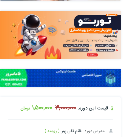
1,500,000
3,000,000
قیمت این دوره:
تومان
مدرس دوره :
قائم تقی پور
( رزومه )