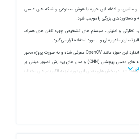
تر و ماشین، و ادغام این حوزه با هوش مصنوعی و شبکه های عصبی
ه و دستاوردهای بزرگی را موجب شود.
ی، نظارتی و امنیتی، سیستم های تشخیص چهره تلفن های همراه،
ویر ماهواره‌ ای و... مورد استفاده قرار می‌گیرد.
در این دوره، در ابتدا مفاهیم مقدماتی پردازش تصویر و کتابخانه‌ های استاندارد این حوزه مانند OpenCV معرفی شده و به صورت پروژه محور
مورد بررسی قرار خواهند گرفت. سپس در ادامه، مطالبی حول محور شبکه های عصبی پیچشی (CNN) و مدل های پردازش تصویر مبتنی بر
 با استفاده از کتابخانه های PyTorch و Tensorflow ارائه خواهند شد. در بخش های بعدی این دوره نیز به الگوریتم های مختلف
را مشاهده نمایید.