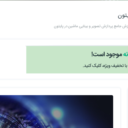
یتون
ش جامع پردازش تصویر و بینایی ماشین در پایتون