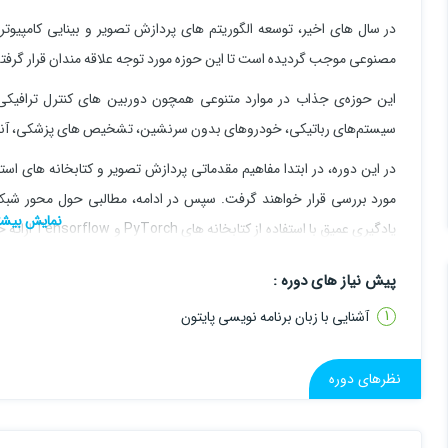
در سال های اخیر، توسعه الگوریتم های پردازش تصویر و بینایی کامپیو
مصنوعی موجب گردیده است تا این حوزه مورد توجه علاقه مندان قرار گرفت
این حوزه‌ی جذاب در موارد متنوعی همچون دوربین های کنترل ترافیک
سیستم‌های رباتیکی، خودروهای بدون سرنشین، تشخیص ‌های پزشکی، آنالیز تصا
یادگیری عمیق
پردازش تصویر همچون YOLO و دیگر مدل ها و الگوریتم های این حوزه پرداخته خواهد شد.
پیش نیاز های دوره :
جهت کسب اطلاعات بیشتر در رابطه با این دوره، لطفا جلسه ی معرفی دوره 
آشنایی با زبان برنامه نویسی پایتون
سرفصل های دوره
کتابخانه ی OpenCV و مفاهیم مقدماتی پردازش تصویر
نظرهای دوره
آشنایی با یادگیری عمیق، شبکه‌ های عصبی مصنوعی و CNN