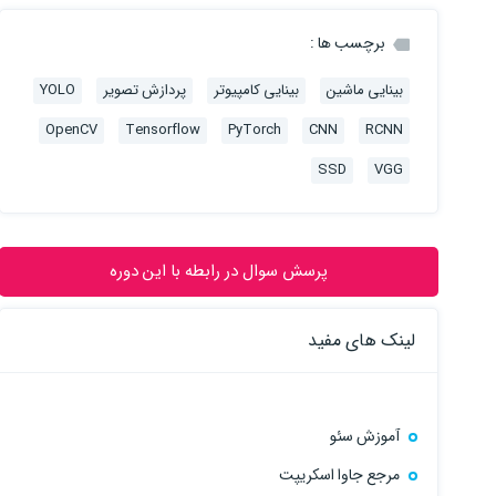
برچسب ها :
بینایی ماشین
بینایی کامپیوتر
پردازش تصویر
YOLO
OpenCV
Tensorflow
PyTorch
CNN
RCNN
SSD
VGG
پرسش سوال در رابطه با این دوره
لینک های مفید
آموزش سئو
مرجع جاوا اسکریپت