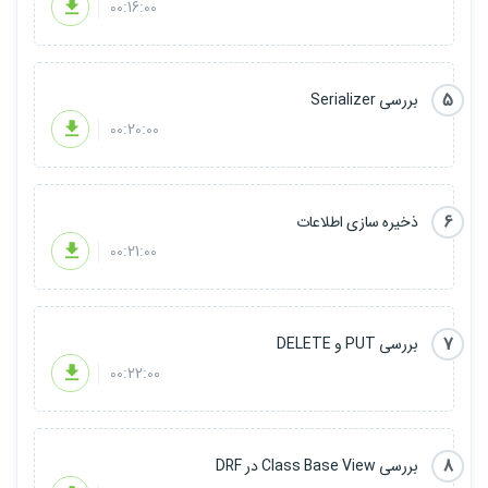
00:16:00
5
بررسی Serializer
00:20:00
6
ذخیره سازی اطلاعات
00:21:00
7
بررسی PUT و DELETE
00:22:00
8
بررسی Class Base View در DRF