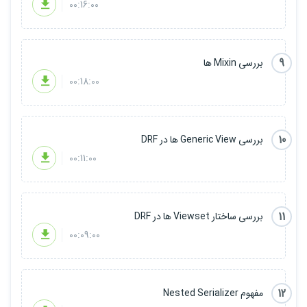
00:16:00
9
بررسی Mixin ها
00:18:00
10
بررسی Generic View ها در DRF
00:11:00
11
بررسی ساختار Viewset ها در DRF
00:09:00
12
مفهوم Nested Serializer