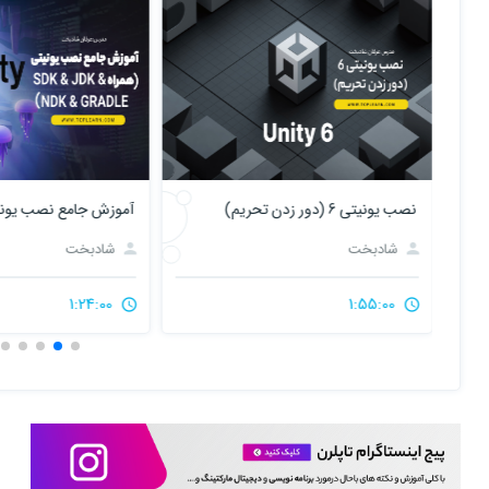
نصب یونیتی 6 (دور زدن تحریم)
شادبخت
شادبخت
1:24:00
1:55:00