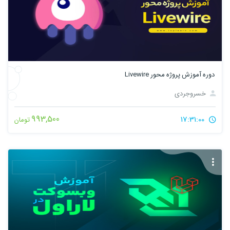
دوره آموزش پروژه محور Livewire
خسروجردی
993,500
17:31:00
تومان