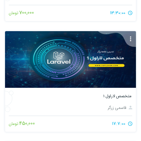
700,000
13:30:00
تومان
متخصص لاراول 1
قاسمی زرگر
450,000
17:7:00
تومان