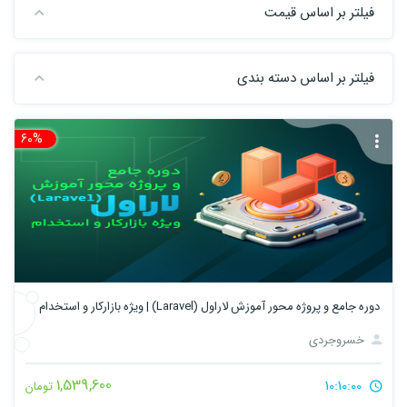
فیلتر بر اساس قیمت
فیلتر بر اساس دسته بندی
60%
تخ
دوره جامع و پروژه محور آموزش لاراول (Laravel) | ویژه بازارکار و استخدام
خسروجردی
1,539,600
10:10:00
تومان