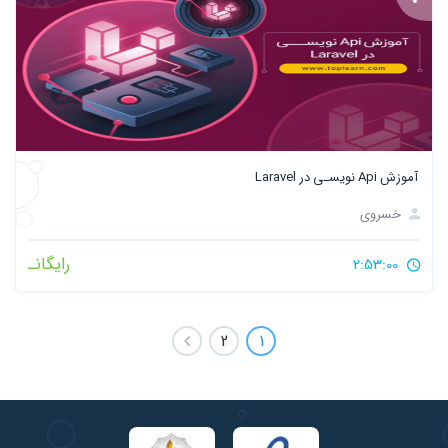
آموزش Api نویسـی در Laravel
خسروی
رایگانـ
2:53:00
2
1