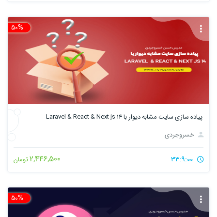
50%
تخ
پیاده سازی سایت مشابه دیوار با Laravel & React & Next js 14
خسروجردی
2,446,500
33:9:00
تومان
50%
تخ