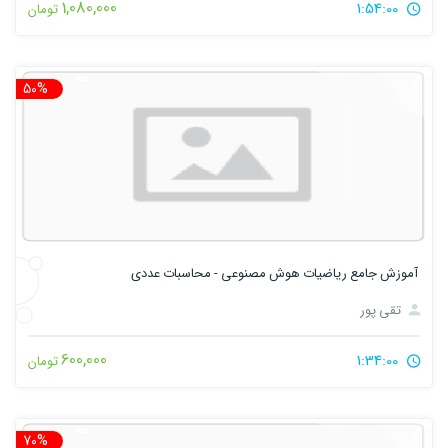
1,080,000
1:54:00
تومان
50%
تخ
آموزش جامع ریاضیات هوش مصنوعی - محاسبات عددی
تقی پور
600,000
1:34:00
تومان
70%
تخ