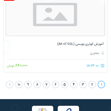
آموزش کوئری نویسی (Art of SQL)
جعفری
840,000
18:26:00
تومان
10
9
8
7
6
5
4
3
2
1