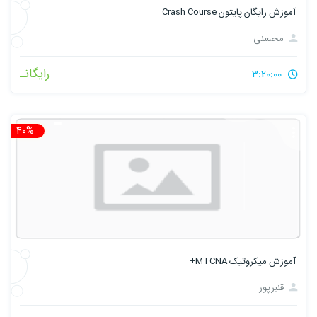
آموزش رایگان پایتون Crash Course
محسنی
رایگانـ
3:20:00
40%
تخ
آموزش میکروتیک MTCNA+
قنبرپور