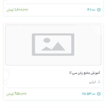
1,800,000
4:1:00
تومان
آموزش جامع زبان سی C
ارزنی
950,000
28:53:00
تومان