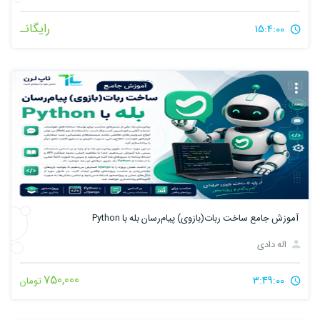
رایگانـ
15:4:00
آموزش جامع ساخت ربات(بازوی) پیام‌رسان بله با Python
اله دادی
750,000
3:49:00
تومان