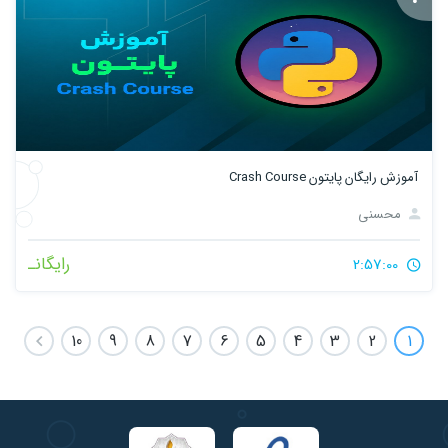
آموزش رایگان پایتون Crash Course
محسنی
رایگانـ
2:57:00
10
9
8
7
6
5
4
3
2
1