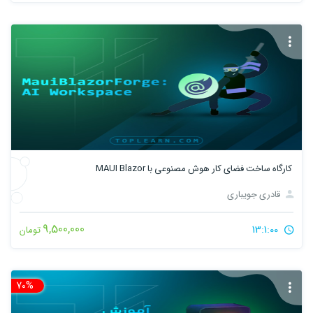
کارگاه ساخت فضای کار هوش مصنوعی با MAUI Blazor
قادری جویباری
9,500,000
13:1:00
تومان
70%
تخ