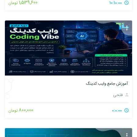
1,539,600
10:10:00
تومان
آموزش جامع وایب کدینگ
فتحی
800,000
0:0:00
تومان