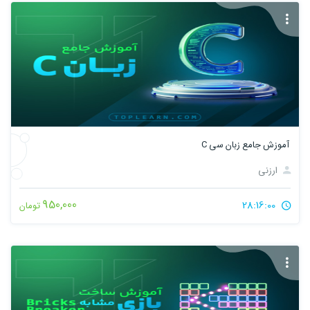
آموزش جامع زبان سی C
ارزنی
950,000
28:16:00
تومان