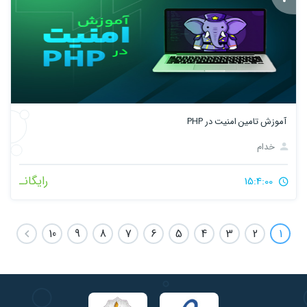
آموزش تامین امنیت در PHP
خدام
رایگانـ
15:4:00
10
9
8
7
6
5
4
3
2
1