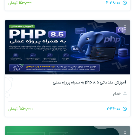
150,000
4:38:00
تومان
آموزش مقدماتی php 8.5 به همراه پروژه عملی
خدام
950,000
2:36:00
تومان