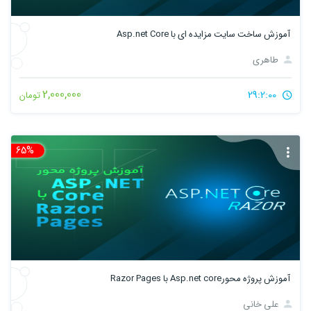
آموزش ساخت سایت مزایده ای با Asp.net Core
طاهری
2,000,000
29:2:00
تومان
65%
تخ
آموزش پروژه محورAsp.net core با Razor Pages
علی خانی