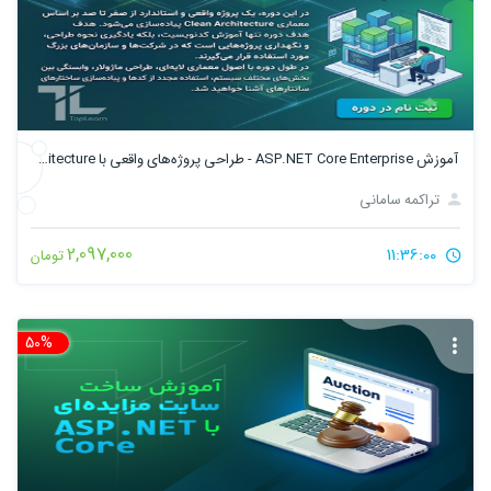
آموزش ASP.NET Core Enterprise - طراحی پروژه‌های واقعی با Clean Architecture
تراکمه سامانی
2,097,000
11:36:00
تومان
50%
تخ