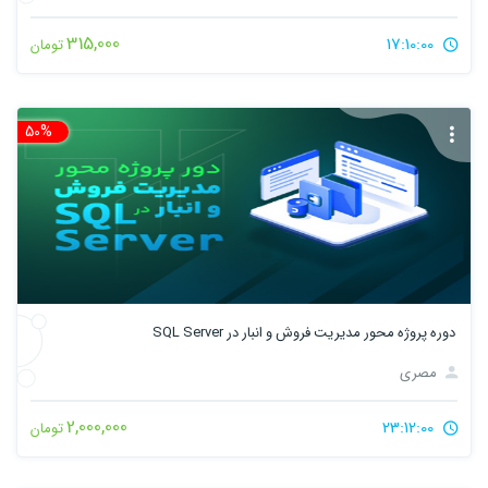
315,000
17:10:00
تومان
50%
تخ
دوره پروژه محور مدیریت فروش و انبار در SQL Server
مصری
2,000,000
23:12:00
تومان