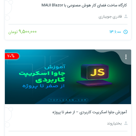
کارگاه ساخت فضای کار هوش مصنوعی با MAUI Blazor
قادری جویباری
9,500,000
13:1:00
تومان
70%
تخ
آموزش جاوا اسکریپت کاربردی – از صفر تا پروژه
بختیاروند