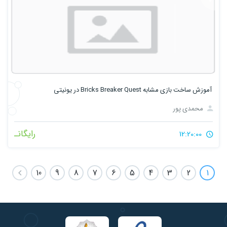
آموزش ساخت بازی مشابه Bricks Breaker Quest در یونیتی
محمدی پور
رایگانـ
12:20:00
10
9
8
7
6
5
4
3
2
1