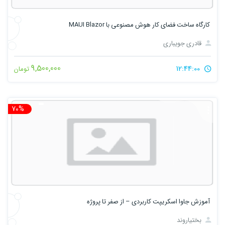
کارگاه ساخت فضای کار هوش مصنوعی با MAUI Blazor
قادری جویباری
9,500,000
12:44:00
تومان
70%
تخ
آموزش جاوا اسکریپت کاربردی – از صفر تا پروژه
بختیاروند