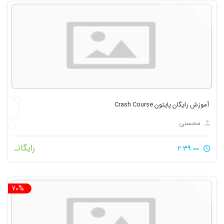
آموزش رایگان پایتون Crash Course
محسنی
رایگانـ
2:39:00
70%
تخ