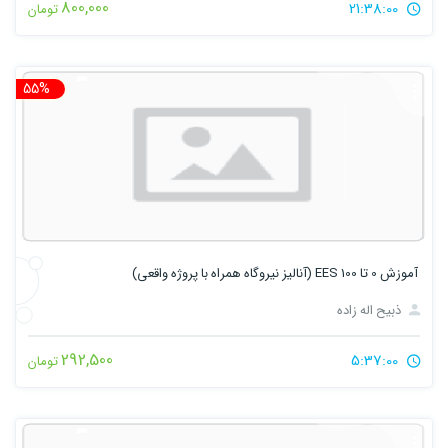
800,000
21:38:00
تومان
55%
تخ
آموزش 0 تا 100 EES (آنالیز نیروگاه همراه با پروژه واقعی)
ذبیح اله زاده
292,500
5:37:00
تومان