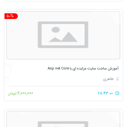
50%
تخ
آموزش ساخت سایت مزایده ای با Asp.net Core
طاهری
2,000,000
28:43:00
تومان