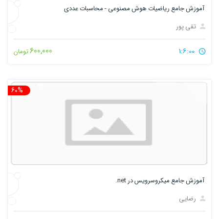
آموزش جامع ریاضیات هوش مصنوعی - محاسبات عددی
تقی پور
600,000
1:6:00
تومان
60%
تخ
آموزش جامع میکروسرویس در net.
رضایی