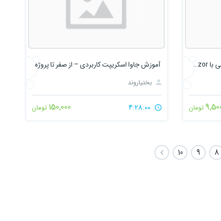
کارگاه ساخت فضای کار هوش مصنوعی با MAUI Blazor
آموزش جاوا اسکریپت کاربردی – از صفر تا پروژه
بختیاروند
150,000
9,50
4:28:00
تومان
تومان
10
9
8