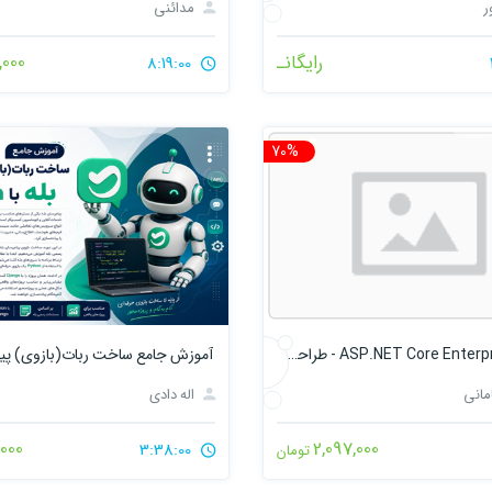
ر
مدائنی
رایگانـ
,000
8:19:00
70%
تخفیف
آموزش ASP.NET Core Enterprise - طراحی پروژه‌های واقعی با Clean Architecture
مانی
اله دادی
000
2,097,000
3:38:00
تومان