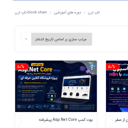
تاپ لرن
دوره های آموزشی
block-chain تاپ لرن
50%
تخفیف
50%
تخفیف
بوت کمپ Asp.Net Core پیشرفته