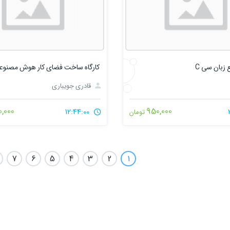
زبان سی C
قادری جویباری
0,000
950,000
12:44:00
تومان
7
6
5
4
3
2
1