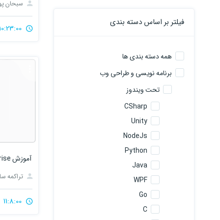
سبحان پو
فیلتر بر اساس دسته بندی
10:23:00
همه دسته بندی ها
برنامه نویسی و طراحی وب
تحت ویندوز
CSharp
Unity
NodeJs
Python
Java
تراکمه سا
WPF
Go
11:8:00
C