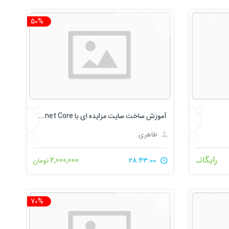
50%
تخفیف
آموزش ساخت سایت مزایده ای با Asp.net Core
طاهری
رایگانـ
2,000,000
28:43:00
تومان
70%
تخفیف