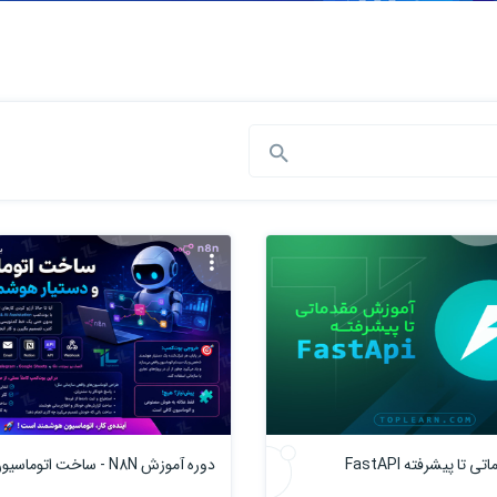
تا پیشرفته FastAPI
دوره آموزش N8N - ساخت اتوماسیون از صفر