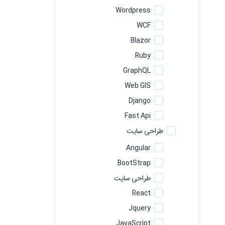
Wordpress
WCF
Blazor
Ruby
GraphQL
Web GIS
Django
Fast Api
طراحی سایت
Angular
BootStrap
طراحی سایت
React
Jquery
JavaScript