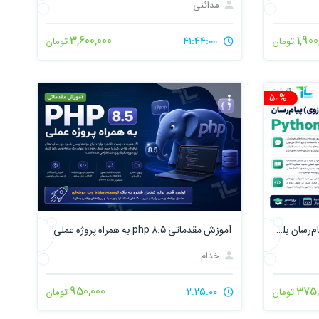
مدائنی
3,600,000
1,900
41:44:00
تومان
تومان
50%
تخفیف
آموزش جامع ساخت ربات(بازوی) پیام‌رسان بله با Python
آموزش مقدماتی php 8.5 به همراه پروژه عملی
خدام
950,000
375,
2:25:00
تومان
تومان