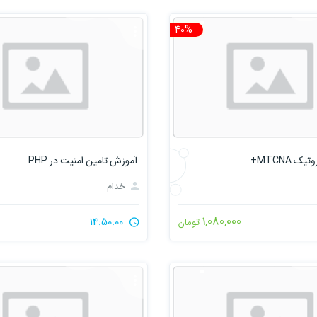
40%
تخفیف
 MTCNA+
آموزش تامین امنیت در PHP
خدام
1,080,000
14:50:00
تومان