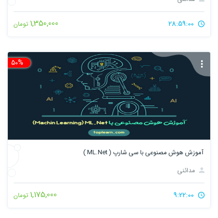
1,350,000
28:59:00
تومان
50%
تخ
آموزش هوش مصنوعی با سی شارپ ( ML.Net )
مدائنی
1,175,000
9:22:00
تومان