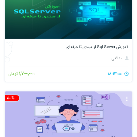
آموزش Sql Server از مبتدی تا حرفه ای
مدائنی
1,700,000
18:13:00
تومان
50%
تخ