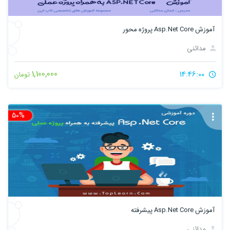
آموزش Asp.Net Core پروژه محور
مدائنی
1,100,000
14:46:00
تومان
50%
تخ
آموزش Asp.Net Core پیشرفته
مدائنی