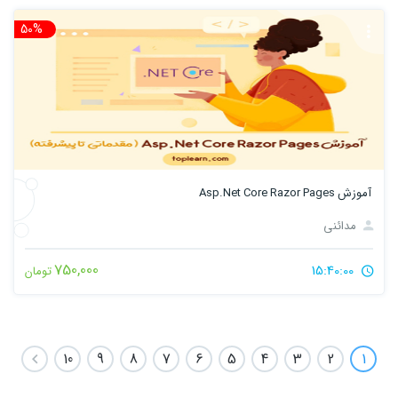
50%
تخ
آموزش Asp.Net Core Razor Pages
مدائنی
750,000
15:40:00
تومان
10
9
8
7
6
5
4
3
2
1