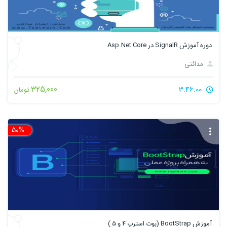
دوره آموزش SignalR در Asp.Net Core
مدائنی
325,000
3:46:00
تومان
50%
تخ
آموزش BootStrap (بوت استرپ 4 و 5 )