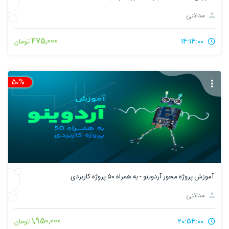
مدائنی
475,000
14:14:00
تومان
50%
تخ
آموزش پروژه محور آردوینو - به همراه ۵۰ پروژه کاربردی
مدائنی
1,950,000
20:54:00
تومان