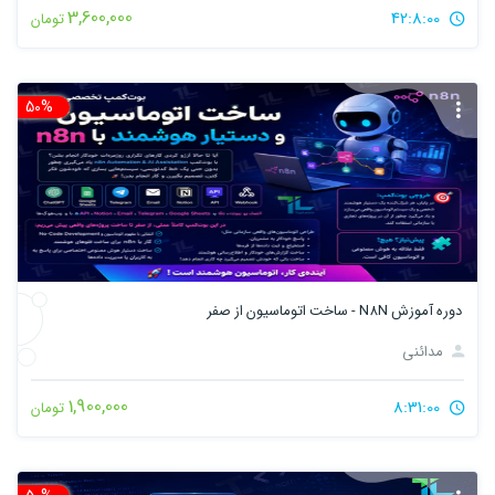
3,600,000
42:8:00
تومان
50%
تخ
دوره آموزش N8N - ساخت اتوماسیون از صفر
مدائنی
1,900,000
8:31:00
تومان