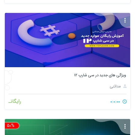
ویژگی‌ های جدید در سی شارپ 12
مدائنی
رایگانـ
0:0:00
50%
تخ