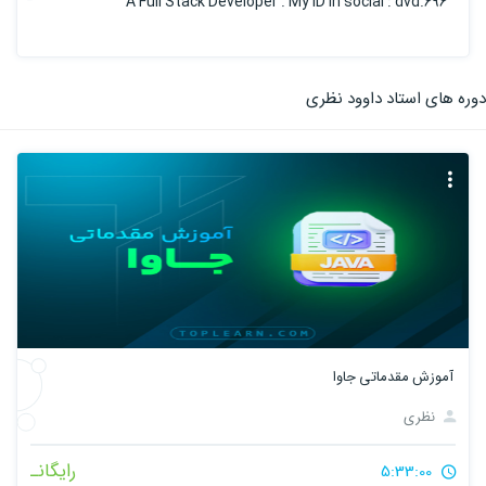
A Full Stack Developer . My ID in social : dvd.696
دوره های استاد داوود نظری
آموزش مقدماتی جاوا
نظری
رایگانـ
5:33:00