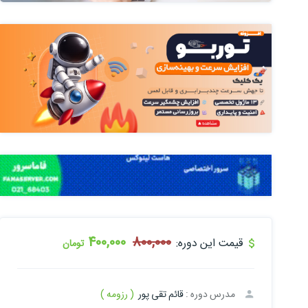
400,000
800,000
قیمت این دوره:
تومان
مدرس دوره :
قائم تقی پور
( رزومه )