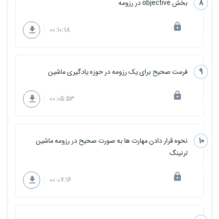
8
بخش objective در رزومه
00:10:18
9
فرمت صحیح برای یک رزومه در حوزه یادگیری ماشین
00:05:53
10
نحوه قرار دادن مهارت ها به صورت صحیح در رزومه ماشین
لرنینگ
00:07:16