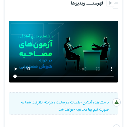
رفتاری و موقعیتی و نکات پس از مصاحبه پرداخته میشود. در بخش
فهرستـــ ویدیوها
سوالات تئوری، نمونه سوالات تئوری رایج مصاحبه های مربوطه با
توضیحات دقیق ارائه شده و در بخش سوالات کدنویسی نیز، ساختارهای
داده و الگوریتم‌ها، پیاده‌سازی الگوریتم‌های پایه ML، استفاده از
کتابخانه‌های مرسوم این حوزه مورد بررسی قرار می‌گیرد.
این دوره بر آمادگی کامل برای مصاحبه‌های AI و ML تمرکز دارد و با ترکیب
دانش تئوری، مهارت‌های عملی کدنویسی و بررسی نکات مهم، به
موفقیت شما در جهت آمادگی برای جلسات مصاحبه کمک خواهد کرد.
جهت کسب اطلاعات بیشتر در رابطه با این دوره، لطفا جلسه ی معرفی
دوره را مشاهده نمایید.
سرفصل های دوره :
با مشاهده آنلاین جلسات در سایت ، هزینه اینترنت شما به
صورت نیم بها محاسبه خواهد شد.
فصل1 : مفاهیم مقدماتی
فصل2: راهنمای جامع رزومه نویسی
فصل3: بررسی نکات جامع پیرامون شرکت در جلسه مصاحبه