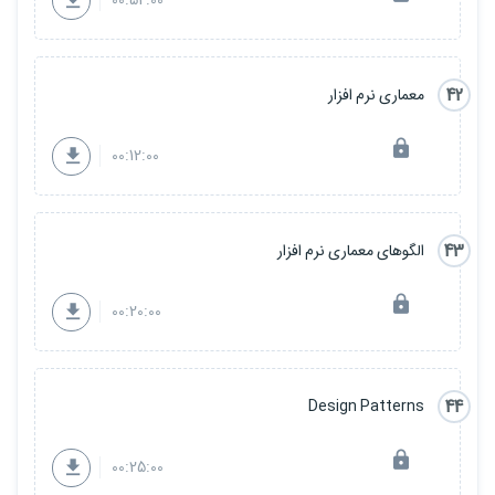
00:52:00
42
معماری نرم افزار
00:12:00
43
الگوهای معماری نرم افزار
00:20:00
44
Design Patterns
00:25:00