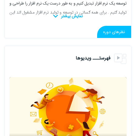
توسعه یک نرم افزار تبدیل کنیم و به طور درست یک نرم افزار را طراحی و
تولید کنیم . برای همه کسانی در توسعه و تولید نرم افزار مشغول اند این
دوره توصیه میشود .
نظرهای دوره
از مهم ترین موارد آموزشی در این دوره :
+ مهندسی نرم افزار
فهرستـــ ویدیوها
+ معماری و امنیت توسعه نرم افزار
+ بانک های اطلاعاتی و دستورات T-SQL
+ شی گرایی
+ نمودار های مهندسی در توسعه نرم افزار : UML / ERD / BPMN / DFD
+ سایر مباحث : RUP / مهندسی نیازمندی ها /
الگوهای معماری/ طراحی
Wireframe
+ پروژه