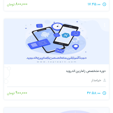
800,000
17:45:00
تومان
دوره متخصص زامارین اندروید
خیامدار
900,000
42:58:00
تومان