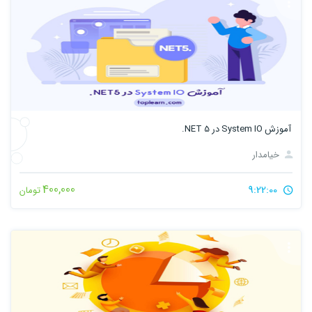
آموزش System IO در NET 5.
خیامدار
400,000
9:22:00
تومان