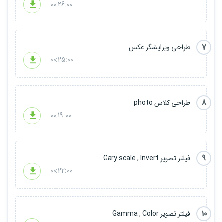
00:26:00
7
طراحی ویرایشگر عکس
00:25:00
8
طراحی کلاس photo
00:19:00
9
فیلتر تصویر Gary scale , Invert
00:22:00
10
فیلتر تصویر Gamma , Color