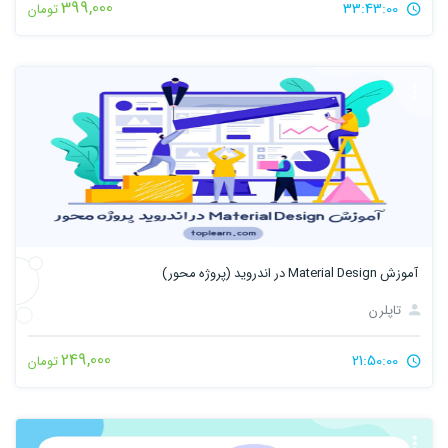
399,000
33:43:00
تومان
آموزش Material Design در اندروید (پروژه محور)
تاپلرن
249,000
21:50:00
تومان