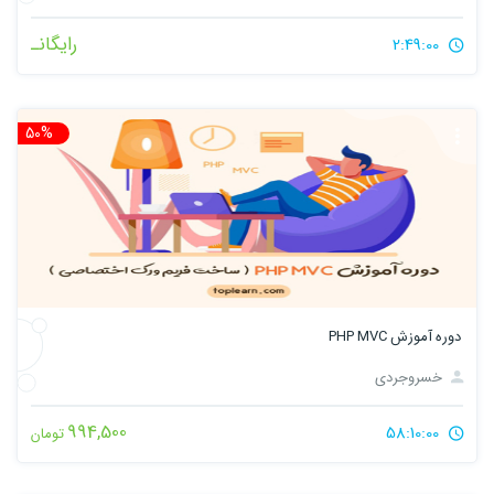
رایگانـ
2:49:00
50%
تخ
دوره آموزش PHP MVC
خسروجردی
994,500
58:10:00
تومان