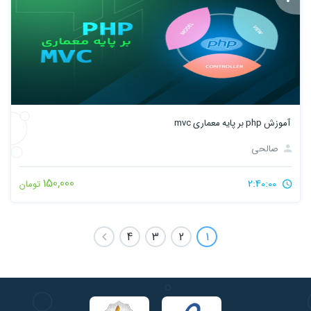
آموزش php بر پایه معماری mvc
صالحی
150,000
2:40:00
تومان
4
3
2
1