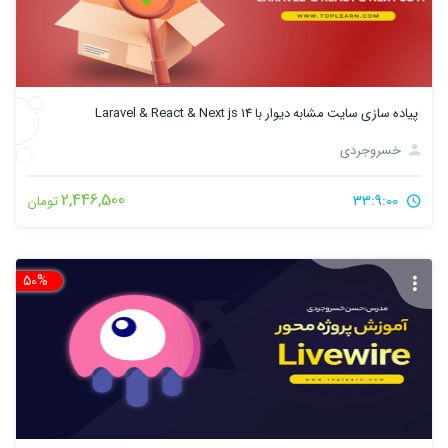
پیاده سازی سایت مشابه دیوار با Laravel & React & Next js 14
خسروجردی
2,446,500
33:9:00
تومان
50%
تخ