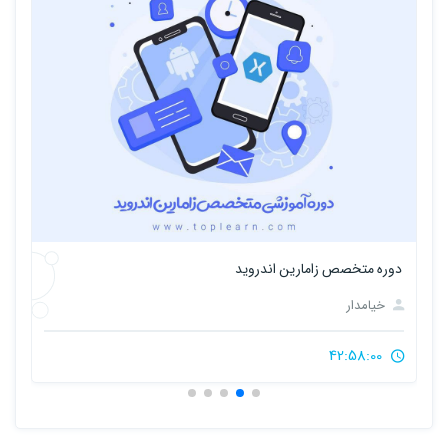
دوره متخصص زامارین اندروید
آموز
خیامدار
42:58:00